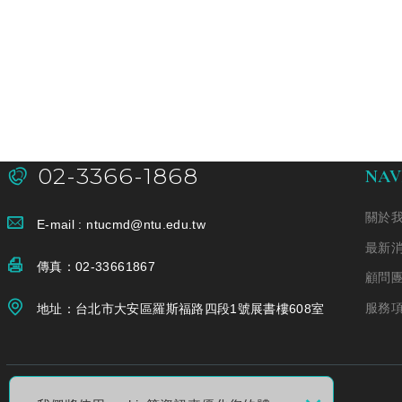
02-3366-1868
NAV
關於
E-mail :
ntucmd@ntu.edu.tw
最新
傳真：
02-33661867
顧問
服務
地址：台
北市大安區羅斯福路四段1號展書樓608室