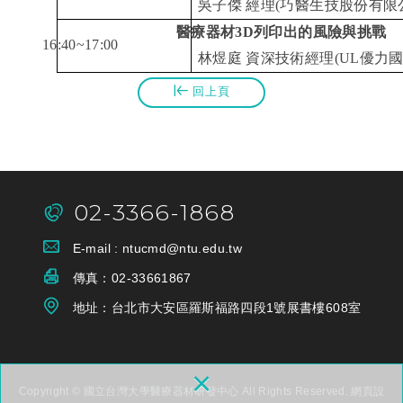
吳子傑
經理
(
巧醫生技股份有限
醫療器材
3D
列印出的風險與挑戰
16:40~17:00
林煜庭
資深技術經理
(UL
優力
回上頁
02-3366-1868
E-mail :
ntucmd@ntu.edu.tw
傳真：
02-33661867
地址：台
北市大安區羅斯福路四段1號展書樓608室
×
Copyright © 國立台灣大學醫療器材研發中心 All Rights Reserved.
網頁設