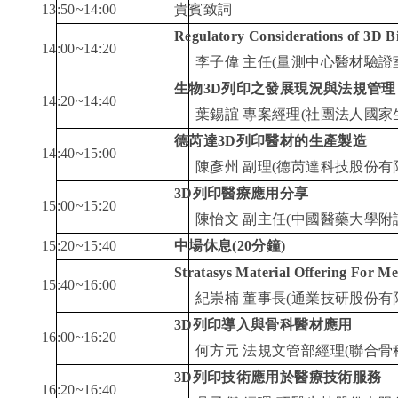
13:50~14:00
貴賓致詞
Regulatory Considerations of 3D B
14:00~14:20
李子偉
主任
(
量測中心醫材驗證
生物
3D
列印之發展現況與法規管理
14:20~14:40
葉錫誼
專案經理
(
社團法人國家
德芮達
3D
列印醫材的生產製造
14:40~15:00
陳彥州
副理
(
德芮達科技股份有
3D
列印醫療應用分享
15:00~15:20
陳怡文
副主任
(
中國醫藥大學附
15:20~15:40
中場休息
(20
分鐘
)
Stratasys Material Offering For Me
15:40~16:00
紀崇楠
董事長
(
通業技研股份有
3D
列印導入與骨科醫材應用
16:00~16:20
何方元
法規文管部經理
(
聯合骨
3D
列印技術應用於醫療技術服務
16:20~16:40