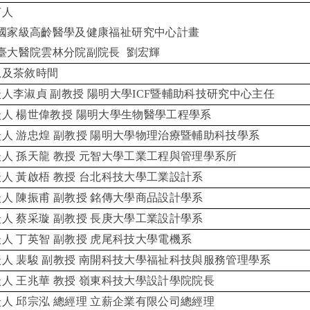
言人
國家級高齡醫學及健康福祉研究中心計畫
臺大醫院雲林分院副院長
劉宏輝
息及茶敘時間
談人李淑貞
副教授
陽明大學
ICF
暨輔助科技研究中心主任
談人
楊世偉教授
陽明大學生物醫學工程學系
談人
游忠煌
副教授
陽明大學物理治療暨輔助科技學系
談人
孫天龍
教授
元智大學工業工程與管理學系所
談人
黃啟梧
教授
台北科技大學工業設計系
談人
陳振甫
副教授
銘傳大學商品設計學系
談人
蔡采璇
副教授
長庚大學工業設計學系
談人
丁英智
副教授
虎尾科技大學電機系
談人
裴駿
副教授
南開科技大學福祉科技與服務管理學系
談人
王兆華
教授
嶺東科技大學設計學院院長
談人
邱宗泓
總經理
立薪企業有限公司總經理