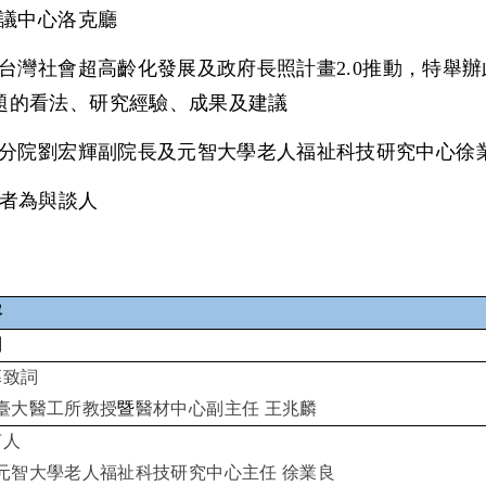
議中心洛克廳
台灣社會超高齡化發展及政府長照計畫
2.0
推動，特舉辦
題的看法、研究經驗、成果及建議
分院劉宏輝副院長及元智大學老人福祉科技研究中心徐
者為與談
人
容
到
幕致詞
臺大醫工所教授
暨
醫材中心副主任
王兆麟
言人
元智大學老人福祉科技研究中心主任
徐業良