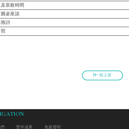
息及茶敘時間
家圓桌座談
結致詞
合照
回上頁
IGATION
我們
歷年成果
免責聲明