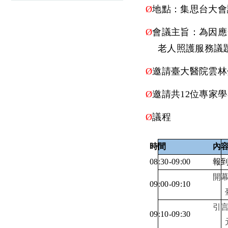
Ø
地點：集思台大會
Ø
會議主旨：為因應
老人照護服務議
Ø
邀請臺大醫院雲林
Ø
邀請共
12
位專家學
Ø
議程
時間
內
08:30-09:00
報
開
09:00-09:10
引
09:10-09:30