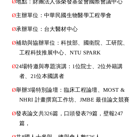
Ø
地點：財團法人張榮發基金會國際會議中心
Ø
主辦單位：中華民國生物醫學工程學會
Ø
承辦單位：台大醫材中心
Ø
補助與協辦單位：科技部、國衛院、工研院、
工程科技推展中心、
NTU SPARK
Ø
24
場特邀與專題演講
：1
位院士
、
2
位外籍講
者、
21
位本國講者
Ø
舉辦
3
場特別論壇
：
臨床工程論壇、
MOST &
NHRI
計畫撰寫工作坊、
JMBE
最佳論文競賽
Ø
發表論文共
326
篇，口頭發表
79
篇，壁報
247
篇，
Ø
共
8
國人士參與，總與會人數
526
人